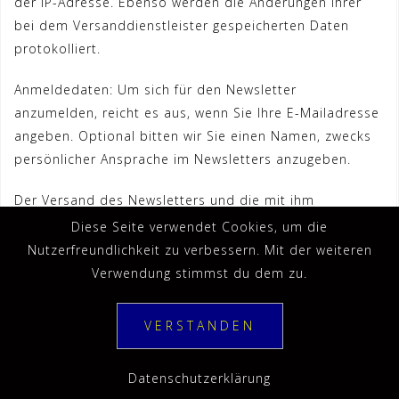
der IP-Adresse. Ebenso werden die Änderungen Ihrer
bei dem Versanddienstleister gespeicherten Daten
protokolliert.
Anmeldedaten: Um sich für den Newsletter
anzumelden, reicht es aus, wenn Sie Ihre E-Mailadresse
angeben. Optional bitten wir Sie einen Namen, zwecks
persönlicher Ansprache im Newsletters anzugeben.
Der Versand des Newsletters und die mit ihm
verbundene Erfolgsmessung erfolgen auf Grundlage
Diese Seite verwendet Cookies, um die
einer Einwilligung der Empfänger gem. Art. 6 Abs. 1 lit. a,
Nutzerfreundlichkeit zu verbessern. Mit der weiteren
Art. 7 DSGVO i.V.m § 7 Abs. 2 Nr. 3 UWG oder falls eine
Verwendung stimmst du dem zu.
Einwilligung nicht erforderlich ist, auf Grundlage unserer
berechtigten Interessen am Direktmarketing gem. Art. 6
VERSTANDEN
Abs. 1 lt. f. DSGVO i.V.m. § 7 Abs. 3 UWG.
Datenschutzerklärung
Die Protokollierung des Anmeldeverfahrens erfolgt auf