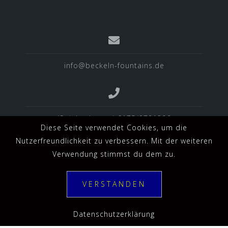
info@beckeln-fountains.de
(Spielverlegung) 0175/2721306
Diese Seite verwendet Cookies, um die
Nutzerfreundlichkeit zu verbessern. Mit der weiteren
Verwendung stimmst du dem zu.
VERSTANDEN
Sponsoren
Downloads
Impressum
Datenschutzerklärung
Spende über PayPal
Datenschutzerklärung