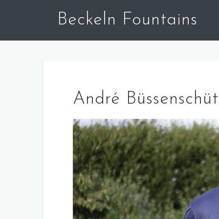
Skip
Beckeln Fountains
to
content
André Büssenschüt