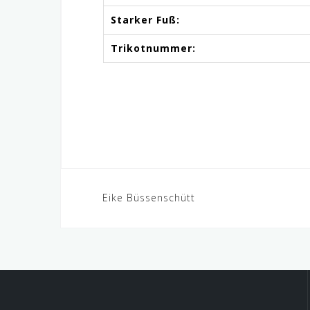
Starker Fuß:
Trikotnummer:
Beitrags-
Eike Büssenschütt
Navigation