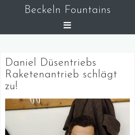
Skip
Beckeln Fountains
to
content
Daniel Düsentriebs
Raketenantrieb schlägt
zu!