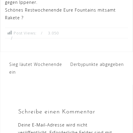
gegen Ippener.
Schönes Restwochenende Eure Fountains mitsamt
Rakete
?
Post Views:
3.050
Beitrags-
Sieg läutet Wochenende
Derbypunkte abgegeben
ein
Navigation
Schreibe einen Kommentar
Deine E-Mail-Adresse wird nicht
veröffentlicht.
Erforderliche Felder sind mit