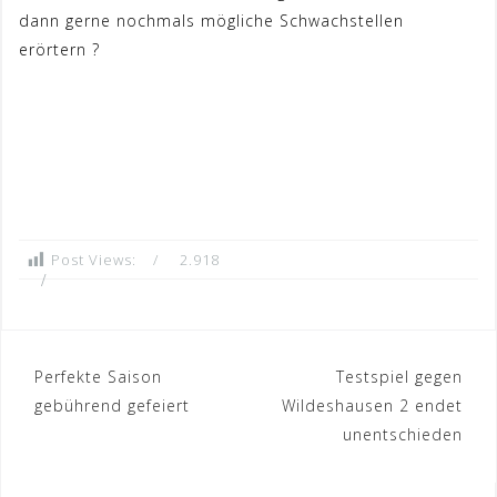
dann gerne nochmals mögliche Schwachstellen
erörtern
?
Post Views:
2.918
Beitrags-
Perfekte Saison
Testspiel gegen
gebührend gefeiert
Wildeshausen 2 endet
Navigation
unentschieden