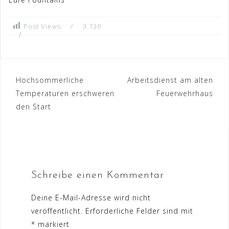
Post Views:
3.130
Beitrags-
Hochsommerliche
Arbeitsdienst am alten
Temperaturen erschweren
Feuerwehrhaus
Navigation
den Start
Schreibe einen Kommentar
Deine E-Mail-Adresse wird nicht
veröffentlicht.
Erforderliche Felder sind mit
*
markiert