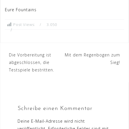
Eure Fountains
Post Views:
3.050
Beitrags-
​Die Vorbereitung ist
​Mit dem Regenbogen zum
abgeschlossen, die
Sieg!
Navigation
Testspiele bestritten.
Schreibe einen Kommentar
Deine E-Mail-Adresse wird nicht
veröffentlicht.
Erforderliche Felder sind mit