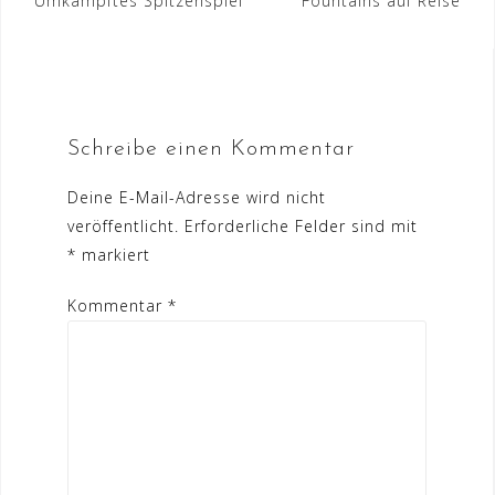
Beitrags-
Umkämpftes Spitzenspiel
Fountains auf Reise
Navigation
Schreibe einen Kommentar
Deine E-Mail-Adresse wird nicht
veröffentlicht.
Erforderliche Felder sind mit
*
markiert
Kommentar
*