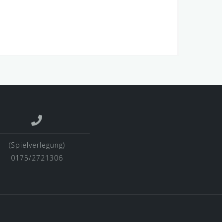
(Spielverlegung)
0175/2721306